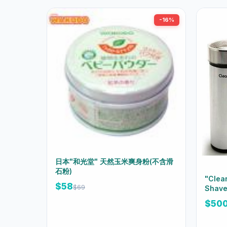
-16%
日本"和光堂" 天然玉米爽身粉(不含滑
石粉)
"Clea
$58
$69
Shave
Head)
$50
剃刀+