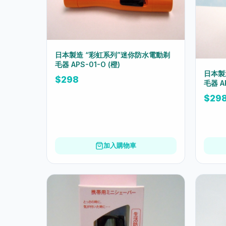
日本製造 “彩虹系列”迷你防水電動剃
毛器 APS-01-O (橙)
日本製
$298
毛器 A
$29
加入購物車