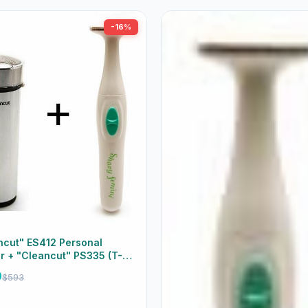
-16%
ncut" ES412 Personal
r + "Cleancut" PS335 (T-
 Body Trimmer Combo 個人
0
$593
 美體修毛器 組合