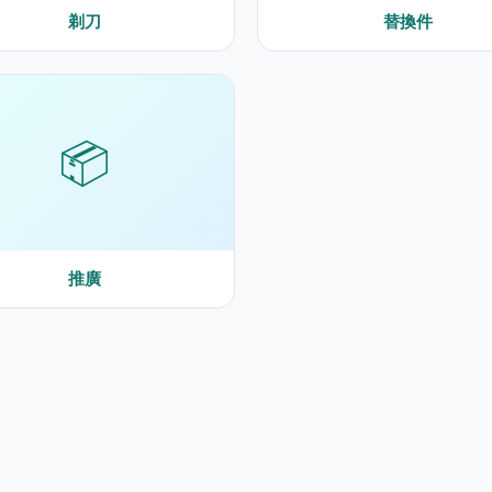
剃刀
替換件
📦
推廣