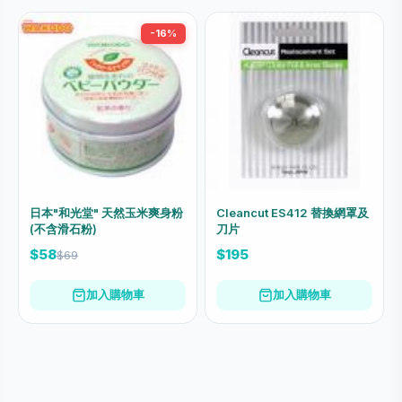
-16%
日本"和光堂" 天然玉米爽身粉
Cleancut ES412 替換網罩及
(不含滑石粉)
刀片
$58
$195
$69
加入購物車
加入購物車