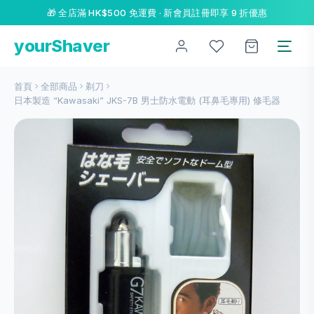
🎁 全店滿 HK$500 免運費 · 新會員註冊即享 9 折優惠
yourShaver
首頁
全部商品
剃刀
日本製造 “Kawasaki” JKS-7B 男士防水電動 (耳鼻毛專用) 修毛器