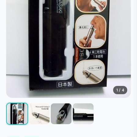
1
/ 4