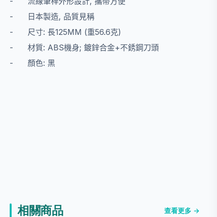
-
流線筆桿外形設計
,
攜帶方便
-
日本製造
,
品質見稱
-
尺寸
:
長
125MM (
重
56.6
克
)
-
材質
: ABS
機身
;
鍍鋅合金
+
不銹鋼刀頭
-
顏色
:
黑
相關商品
查看更多 →