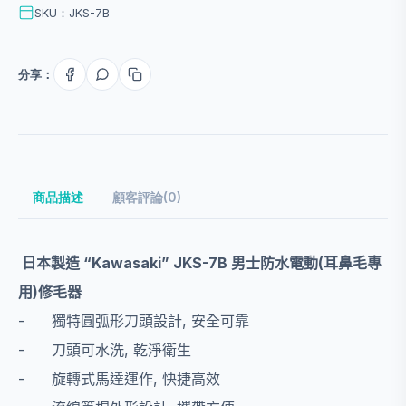
SKU：JKS-7B
分享：
商品描述
顧客評論(0)
日本製造
“Kawasaki” JKS-7B
男士防水電動
(
耳鼻毛專
用
)
修毛器
-
獨特圓弧形刀頭設計
,
安全可靠
-
刀頭可水洗
,
乾淨衛生
-
旋轉式馬達運作
,
快捷高效