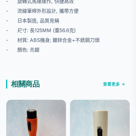
-
旋轉式馬達運作
,
快捷高效
-
流線筆桿外形設計
,
攜帶方便
-
日本製造
,
品質見稱
-
尺寸
:
長
125MM (
重
56.6
克
)
-
材質
: ABS
機身
;
鍍鋅合金
+
不銹鋼刀頭
-
顏色
: 亮
銀
相關商品
查看更多 →