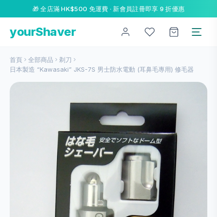
🎁 全店滿 HK$500 免運費 · 新會員註冊即享 9 折優惠
yourShaver
首頁
全部商品
剃刀
日本製造 “Kawasaki” JKS-7S 男士防水電動 (耳鼻毛專用) 修毛器