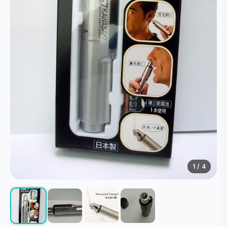
1
/ 4