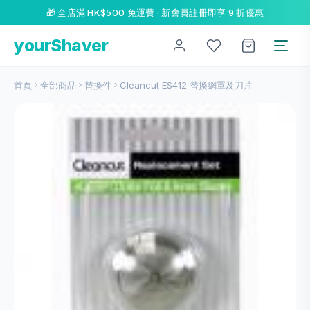
🎁 全店滿 HK$500 免運費 · 新會員註冊即享 9 折優惠
yourShaver
首頁
全部商品
替換件
Cleancut ES412 替換網罩及刀片