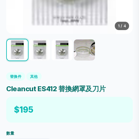
1
/ 4
替換件
其他
Cleancut ES412 替換網罩及刀片
$195
數量